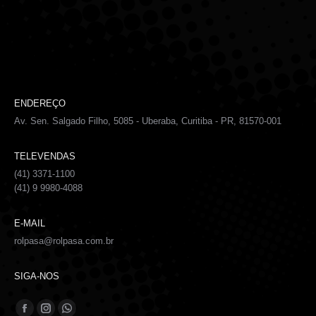
ENDEREÇO
Av. Sen. Salgado Filho, 5085 - Uberaba, Curitiba - PR, 81570-001
TELEVENDAS
(41) 3371-1100
(41) 9 9980-4088
E-MAIL
rolpasa@rolpasa.com.br
SIGA-NOS
Encontre-nos em:
Facebook
Instagram
Whatsapp