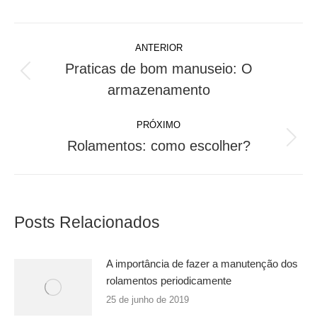
Navegação
ANTERIOR
de
Praticas de bom manuseio: O
Post
armazenamento
post:
anterior:
PRÓXIMO
Rolamentos: como escolher?
Próximo
post:
Posts Relacionados
A importância de fazer a manutenção dos
rolamentos periodicamente
25 de junho de 2019