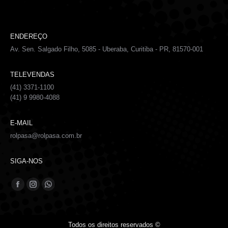
ENDEREÇO
Av. Sen. Salgado Filho, 5085 - Uberaba, Curitiba - PR, 81570-001
TELEVENDAS
(41) 3371-1100
(41) 9 9980-4088
E-MAIL
rolpasa@rolpasa.com.br
SIGA-NOS
Encontre-nos em:
Facebook
Instagram
Whatsapp
page
page
page
opens
opens
opens
Todos os direitos reservados ©